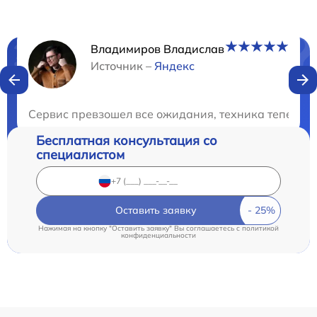
Владимиров Владислав
Нужна консультация?
Источник –
Яндекс
Закажите бесплатную консультацию
Сервис превзошел все ожидания, техника теперь в
Бесплатная консультация со
специалистом
Оставить заявку
Нажимая на кнопку "Оставить заявку" Вы соглашаетесь c
политикой
конфиденциальности