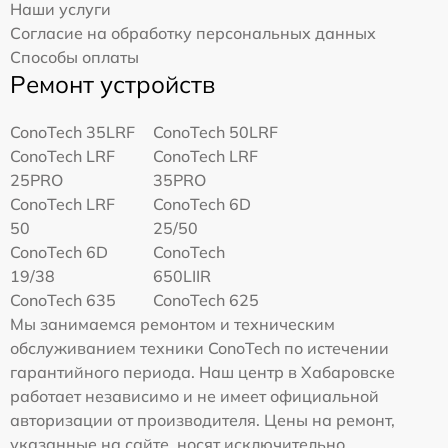
Наши услуги
Согласие на обработку персональных данных
Способы оплаты
Ремонт устройств
ConoTech 35LRF
ConoTech 50LRF
ConoTech LRF
ConoTech LRF
25PRO
35PRO
ConoTech LRF
ConoTech 6D
50
25/50
ConoTech 6D
ConoTech
19/38
650LIIR
ConoTech 635
ConoTech 625
Мы занимаемся ремонтом и техническим
обслуживанием техники ConoTech по истечении
гарантийного периода. Наш центр в Хабаровске
работает независимо и не имеет официальной
авторизации от производителя. Цены на ремонт,
указанные на сайте, носят исключительно