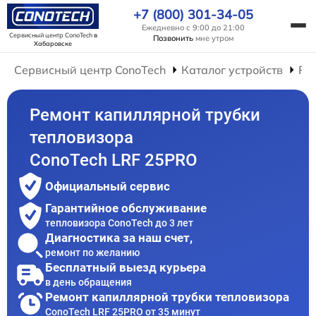
+7 (800) 301-34-05
Ежедневно с 9:00 до 21:00
Сервисный центр ConoTech
в
Позвонить
мне утром
Хабаровске
Сервисный центр ConoTech
Каталог устройств
Ре
Ремонт капиллярной трубки
тепловизора
ConoTech LRF 25PRO
Официальный сервис
Гарантийное обслуживание
тепловизора ConoTech до 3 лет
Диагностика за наш счет,
ремонт по желанию
Бесплатный выезд курьера
в день обращения
Ремонт капиллярной трубки тепловизора
ConoTech LRF 25PRO от 35 минут